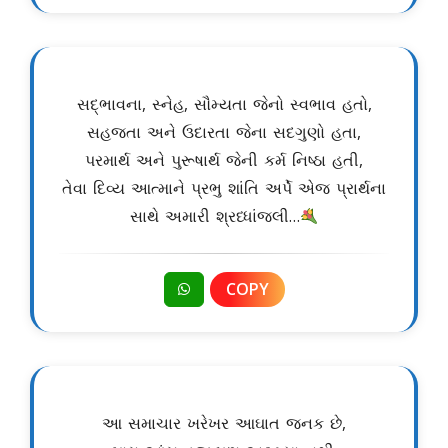
સદ્ભાવના, સ્નેહ, સૌમ્યતા જેનો સ્વભાવ હતો,
સહજતા અને ઉદારતા જેના સદગુણો હતા,
પરમાર્થ અને પુરૂષાર્થ જેની કર્મ નિષ્ઠા હતી,
તેવા દિવ્ય આત્માને પ્રભુ શાંતિ અર્પે એજ પ્રાર્થના
સાથે અમારી શ્રધ્ધાંજલી…
COPY
આ સમાચાર ખરેખર આઘાત જનક છે,