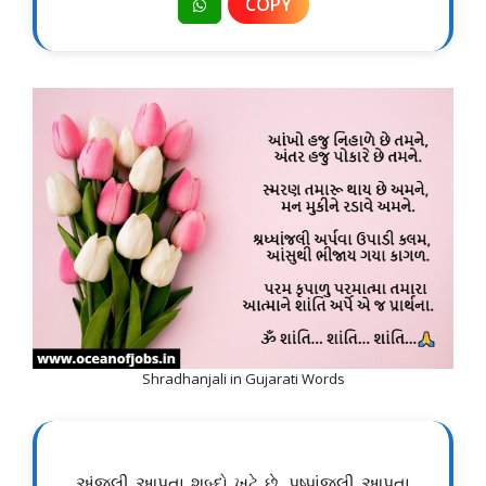
COPY
Shradhanjali in Gujarati Words
અંજલી આપતા શબ્દો ખુટે છે, પુષ્પાંજલી આપતા