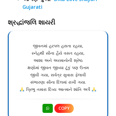
Gujarati
શ્રદ્ધાંજલિ શાયરી
જીવનમાં હરપલ હસતા રહયા,
સ્નેહથી સૌના હૈયે વસત રહયા,
આશા અને અરમાનોની શ્રેષ્ઠ
ક્ષણોમાં જીવન જીવ્યા ટૂંકું પણ ઉત્તમ
જીવી ગયા, સર્વત્ર સુવાસ ફેલાવી
સંભારણા સૌના દિલમાં રાખી ગયા.
પ્રિભુ તમારા દિવ્ય આત્માને શાંતિ અર્પે
COPY