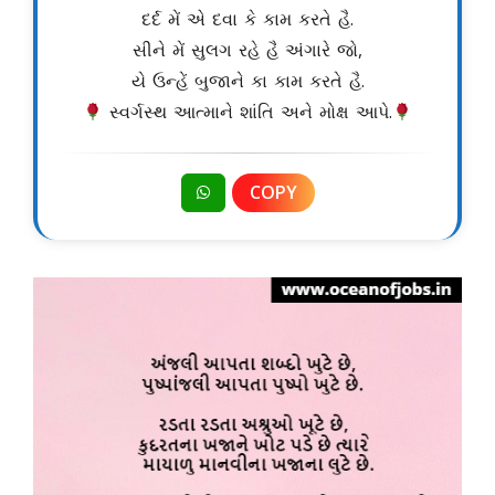
દર્દ મેં એ દવા કે કામ કરતે હૈ.
સીને મેં સુલગ રહે હૈ અંગારે જો,
યે ઉન્હેં બુજાને કા કામ કરતે હૈ.
સ્વર્ગસ્થ આત્માને શાંતિ અને મોક્ષ આપે.
COPY