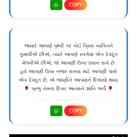
COPY
જ્યારે આપણે પૃથ્વી પર કોઈ પ્રિય વ્યક્તિને
ગુમાવીએ છીએ, ત્યારે આપણે સ્વર્ગમાં એક દેવદૂત
મેળવીએ છીએ, જે આપણી ઉપર ધ્યાન રાખે છે.
હવે આપણી ઉપર નજર રાખવા માટે આપણી પાસે
એક દેવદૂત છે, એ જાણીને આપણને દિલાસો થાય.
પ્રભુ તેમના દિવ્ય આત્માને શાંતિ અર્પે
COPY