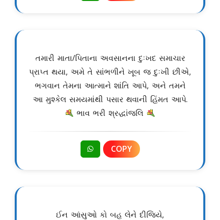
તમારી માતા/પિતાના અવસાનના દુઃખદ સમાચાર
પ્રાપ્ત થયા, અમે તે સાંભળીને ખૂબ જ દુઃખી છીએ,
ભગવાન તેમના આત્માને શાંતિ આપે, અને તમને
આ મુશ્કેલ સમયમાંથી પસાર થવાની હિંમત આપે.
ભાવ ભરી શ્રદ્ધાંજલિ
COPY
ઈન આંસુઓ કો બહ લેને દીજિયે,