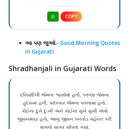
COPY
આ પણ જુઓ:-
Good Morning Quotes
in Gujarati
Shradhanjali in Gujarati Words
દરિયાદિલી જેમના શ્વાસોમાં હતી, કરૂણા જેમના
હૃદયમાં હતી, પરોપકાર જેમના પગલામાં હતો.
કોઈના દુખે દુઃખી અને કોઈના સુખે સુખી એવો
જીવનમંત્ર હતો, આખું જીવન તનતોડ મહેનત કરી
સુખનો સાગર સોંપતા ગયા.