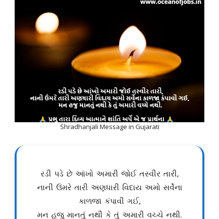
Shradhanjali Message in Gujarati
રડી પડે છે આંખો અમારી જોઈ તસ્વીર તારી,
નાની ઉંમરે તારી અણધારી વિદાય અમો સર્વેના
કાળજા કંપાવી ગઈ,
મન હજુ માનતું નથી કે તું અમારી વચ્ચે નથી.