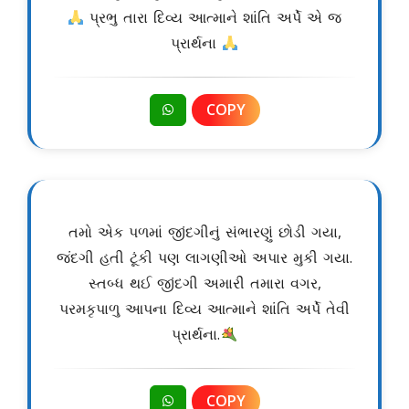
પ્રભુ તારા દિવ્ય આત્માને શાંતિ અર્પે એ જ
પ્રાર્થના
COPY
તમો એક પળમાં જીંદગીનું સંભારણું છોડી ગયા,
જંદગી હતી ટૂંકી પણ લાગણીઓ અપાર મુકી ગયા.
સ્તબ્ધ થઈ જીંદગી અમારી તમારા વગર,
પરમકૃપાળુ આપના દિવ્ય આત્માને શાંતિ અર્પે તેવી
પ્રાર્થના.
COPY