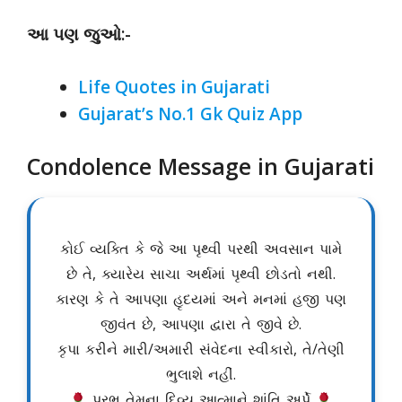
આ પણ જુઓ:-
Life Quotes in Gujarati
Gujarat’s No.1 Gk Quiz App
Condolence Message in Gujarati
કોઈ વ્યક્તિ કે જે આ પૃથ્વી પરથી અવસાન પામે
છે તે, ક્યારેય સાચા અર્થમાં પૃથ્વી છોડતો નથી.
કારણ કે તે આપણા હૃદયમાં અને મનમાં હજી પણ
જીવંત છે, આપણા દ્વારા તે જીવે છે.
કૃપા કરીને મારી/અમારી સંવેદના સ્વીકારો, તે/તેણી
ભુલાશે નહીં.
પ્રભુ તેમના દિવ્ય આત્માને શાંતિ અર્પે