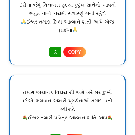
દરીચા જેવું નિખાલસ હદય, કુટુંબ સાથેનો આપનો
અતુટ નાતો કાયમી સંભારણું બની રહેશે.
ઈશ્વર તમારા દિવ્ય આત્માને શાંતી આપે એજ
પ્રાર્થના
COPY
તમારા અચાનક વિદાય થી અમે ખરે-ખર દુઃખી
છીએ. ભગવાન અમારી પ્રાર્થનાઓ તમારા વતી
સ્વીકારે.
ઈશ્વર તમારી પવિત્ર આત્માને શાંતિ આપે