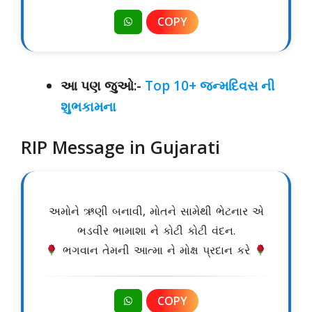
COPY
આ પણ જુઓ:-
Top 10+ જન્મદિવસ ની
શુભકામના
RIP Message in Gujarati
અમોને ઋણી બનાવી, મોતને સામેથી ભેટનાર એ
ભડવીર ભામાશા ને કોટી કોટી વંદન.
ભગવાન તેમની આત્મા ને મોક્ષ પ્રદાન કરે
COPY