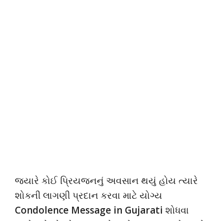
જ્યારે કોઈ પ્રિયજનનું અવસાન થયું હોય ત્યારે
શોકની લાગણી પ્રદાન કરવા માટે યોગ્ય
Condolence Message in Gujarati
શોધવા