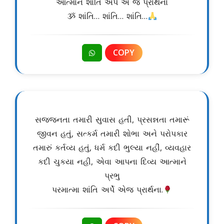
આત્માને શાંતિ અર્પે એ જ પ્રાર્થના
ૐ શાંતિ… શાંતિ… શાંતિ…
COPY
સજજનતા તમારી સુવાસ હતી, પ્રસન્નતા તમારૂં
જીવન હતું, સત્કર્મ તમારી શોભા અને પરોપકાર
તમારું કર્તવ્ય હતું, ધર્મ કદી ભુલ્યા નહીં, વ્યવહાર
કદી ચુકયા નહી, એવા આપના દિવ્ય આત્માને
પ્રભુ
પરમાત્મા શાંતિ અર્પે એજ પ્રાર્થના.