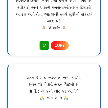
ખરેખર દિલગીર છીએ. કૃપા કરીને અમારી સંવેદના
સ્વીકારો અને અમારી પ્રાર્થનાઓ તમને દિલાસો
આપવા અને તેના આત્માની સ્વર્ગ સુધીની સફરમાં
મદદ કરે.
ૐ શાંતિ
COPY
વક્ત કે સાથ જખ્મ તો ભર જાયેંગે,
મગર જો બિછડે સફર જિંદગી મેં,
વો ફિર ના કભી લોટ કર આયેંગે.
ઓમ શાંતિ