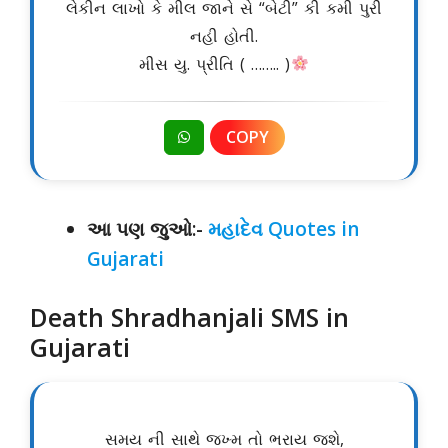
લેકીન લાખો કે મીલ જાને સે “બેટી” કી કમી પુરી
નહી હોતી.
મીસ યુ. પ્રીતિ ( …….. )
COPY
આ પણ જુઓ:-
મહાદેવ Quotes in
Gujarati
Death Shradhanjali SMS in
Gujarati
સમય ની સાથે જખ્મ તો ભરાય જશે,