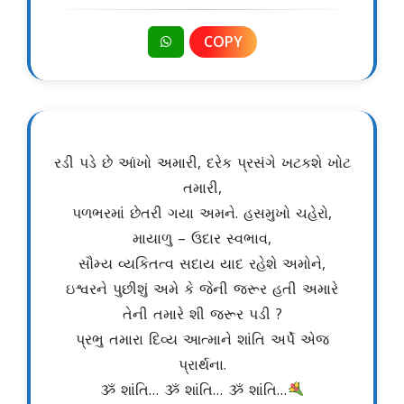
COPY
રડી પડે છે આંખો અમારી, દરેક પ્રસંગે ખટકશે ખોટ
તમારી,
પળભરમાં છેતરી ગયા અમને. હસમુખો ચહેરો,
માયાળુ – ઉદાર સ્વભાવ,
સૌમ્ય વ્યકિતત્વ સદાય યાદ રહેશે અમોને,
ઇશ્વરને પુછીશું અમે કે જેની જરૂર હતી અમારે
તેની તમારે શી જરૂર પડી ?
પ્રભુ તમારા દિવ્ય આત્માને શાંતિ અર્પે એજ
પ્રાર્થના.
ૐ શાંતિ… ૐ શાંતિ… ૐ શાંતિ…