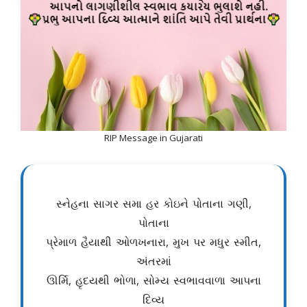
RIP Message in Gujarati
સ્નેહના સાગર સમા હર કોઇને પોતાના ગણી,
પોતાના
પ્રેમાળ હૈયાથી ઓળખનારા, મુખ પર મધુર સ્મીત,
અંતરમાં
ઊર્મિ, હૃદયથી ભોળા, સોમ્ય સ્વભાવવાળા આપના
દિવ્ય