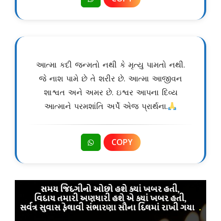
આત્મા કદી જન્મતો નથી કે મૃત્યુ પામતો નથી.
જે નાશ પામે છે તે શરીર છે. આત્મા આજીવન
શાશ્વત અને અમર છે. ઇશ્વર આપના દિવ્ય
આત્માને પરમશાંતિ અર્પે એજ પ્રાર્થના.
COPY