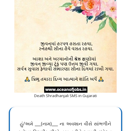
Death Shradhanjali SMS in Gujarati
હું/અમે ___(નામ)___ ના અવશાન વીસે સાંભળીને