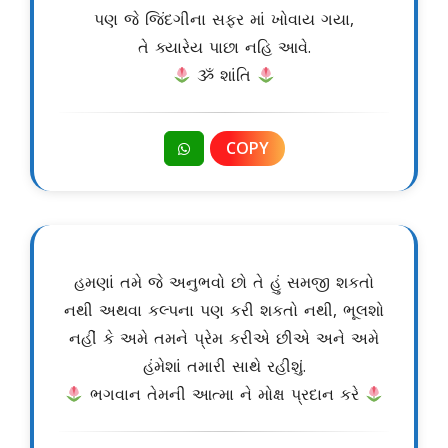
પણ જે જિંદગીના સફર માં ખોવાય ગયા,
તે ક્યારેય પાછા નહિ આવે.
ૐ શાંતિ
COPY
હમણાં તમે જે અનુભવો છો તે હું સમજી શકતો
નથી અથવા કલ્પના પણ કરી શકતો નથી, ભૂલશો
નહીં કે અમે તમને પ્રેમ કરીએ છીએ અને અમે
હંમેશાં તમારી સાથે રહીશું.
ભગવાન તેમની આત્મા ને મોક્ષ પ્રદાન કરે