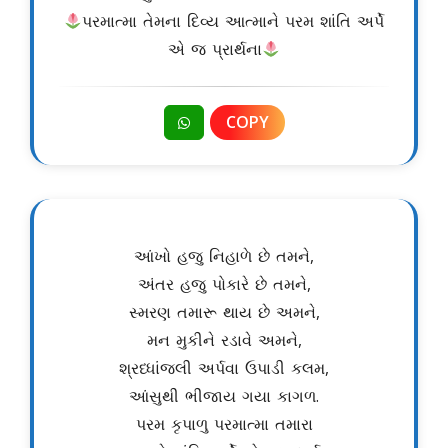
પરમાત્મા તેમના દિવ્ય આત્માને પરમ શાંતિ અર્પે
એ જ પ્રાર્થના
COPY
આંખો હજુ નિહાળે છે તમને,
અંતર હજુ પોકારે છે તમને,
સ્મરણ તમારૂ થાય છે અમને,
મન મુકીને રડાવે અમને,
શ્રધ્ધાંજલી અર્પવા ઉપાડી કલમ,
આંસુથી ભીજાય ગયા કાગળ.
પરમ કૃપાળુ પરમાત્મા તમારા