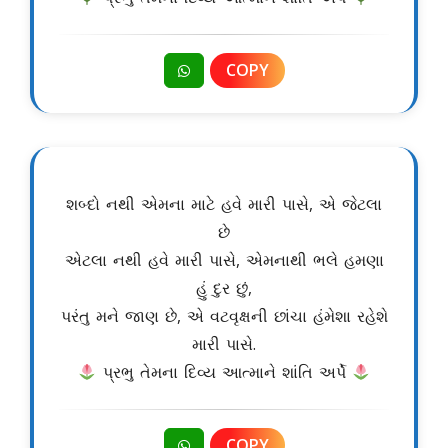
COPY
શબ્દો નથી એમના માટે હવે મારી પાસે, એ જેટલા
છે
એટલા નથી હવે મારી પાસે, એમનાથી ભલે હમણા
હું દુર છું,
પરંતુ મને જાણ છે, એ વટવૃક્ષની છાંચા હંમેશા રહેશે
મારી પાસે.
પ્રભુ તેમના દિવ્ય આત્માને શાંતિ અર્પે
COPY