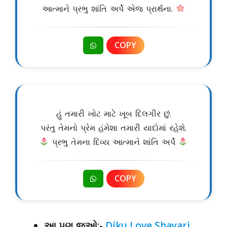
આત્માને પ્રભુ શાંતિ અર્પે એજ પ્રાર્થના.
COPY
હું તમારી ખોટ માટે ખૂબ દિલગીર છું.
પરંતુ તેમનો પ્રેમ હંમેશા તમારી યાદોમાં રહેશે.
પ્રભુ તેમના દિવ્ય આત્માને શાંતિ અર્પે
COPY
આ પણ જુઓ:-
Diku Love Shayari