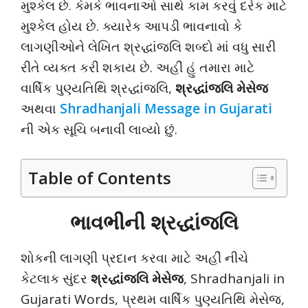
મુશ્કેલ છે. કેમકે ભાવનાઓ સાથે કામ કરવું દરેક માટે
મુશ્કેલ હોય છે. ક્યારેક આપડી ભાવનાવો કે
લાગણીઓને લેખિત શ્રદ્ધાંજલિ શબ્દો માં વધુ સારી
રીતે વ્યક્ત કરી શકાય છે. અહીં હું તમારા માટે
વાર્ષિક પુણ્યતિથિ શ્રદ્ધાંજલિ,
શ્રદ્ધાંજલિ મેસેજ
અથવા
Shradhanjali Message in Gujarati
ની એક સૂચિ બનાવી લાવ્યો છું.
Table of Contents
ભાવભીની શ્રદ્ધાંજલિ
શોકની લાગણી પ્રદાન કરવા માટે અહીં નીચે
કેટલાક સુંદર
શ્રદ્ધાંજલિ મેસેજ
, Shradhanjali in
Gujarati Words, પ્રથમ વાર્ષિક પુણ્યતિથિ મેસેજ,