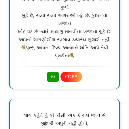
પુષ્પો
ખુટે છે, રડતા રડતા અશ્રુઓ ખૂટે છે, કુદરતના
ખજાને
ખોટ પડે છે ત્યારે માયાળુ માનવીના ખજાના લુટે છે.
આપનો લાગણીશીલ સ્વભાવ કયારેય ભુલાશે નહીં,
પ્રભુ આપના દિવ્ય આત્માને શાંતિ આપે તેવી
પ્રાર્થના
COPY
લોગ કહેતે હૈ કી કીસી એક કે ચલે જાને સે
જીંદગી અધુરી નહી હોતી,