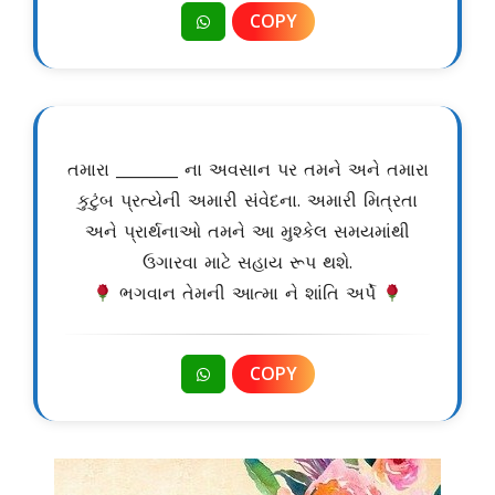
COPY
તમારા ________ ના અવસાન પર તમને અને તમારા
કુટુંબ પ્રત્યેની અમારી સંવેદના. અમારી મિત્રતા
અને પ્રાર્થનાઓ તમને આ મુશ્કેલ સમયમાંથી
ઉગારવા માટે સહાય રૂપ થશે.
ભગવાન તેમની આત્મા ને શાંતિ અર્પે
COPY