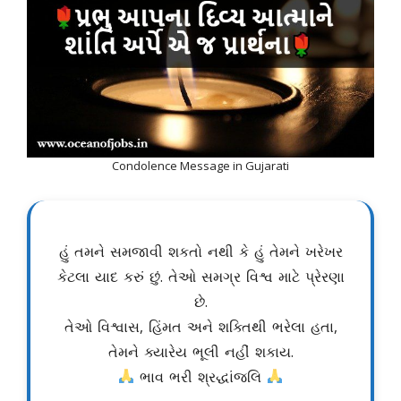
Condolence Message in Gujarati
હું તમને સમજાવી શકતો નથી કે હું તેમને ખરેખર
કેટલા યાદ કરું છું. તેઓ સમગ્ર વિશ્વ માટે પ્રેરણા
છે.
તેઓ વિશ્વાસ, હિંમત અને શક્તિથી ભરેલા હતા,
તેમને ક્યારેય ભૂલી નહીં શકાય.
ભાવ ભરી શ્રદ્ધાંજલિ