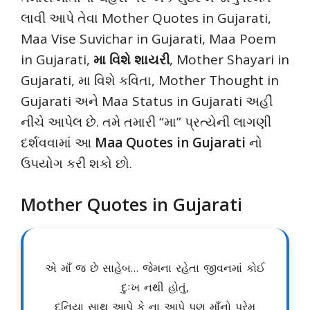
લાવી આપે તેવા Mother Quotes in Gujarati,
Maa Vise Suvichar in Gujarati, Maa Poem
in Gujarati,
મા વિશે શાયરી
, Mother Shayari in
Gujarati, મા વિશે કવિતા, Mother Thought in
Gujarati અને Maa Status in Gujarati અહીં
નીચે આપેલ છે. તમે તમારી “મા” પ્રત્યેની લાગણી
દર્શવવામાં આ
Maa Quotes in Gujarati
નો
ઉપયોગ કરી શકો છો.
Mother Quotes in Gujarati
એ માઁ જ છે સાહેબ… જેમના રહેતા જીવનમાં કોઈ
દુઃખ નથી હોતું,
દુનિયા સાથ આપે કે ના આપે પણ માઁનો પ્રેમ