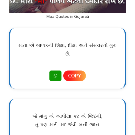
Maa Quotes in Gujarati
માતા એ બાળકની શિક્ષા, દીક્ષા અને સંસ્કારનો ગુરુ
છે.
COPY
જે માંગુ એ આપીયા કર એ જિંદગી,
તું પણ મારી ‘મા’ જેવી બની જાને.