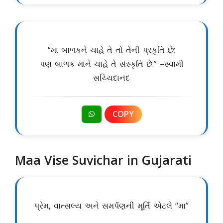
“મા બાળકને ચાહે તે તો તેની પ્રકૃતિ છે;
પણ બાળક માને ચાહે તે સંસ્કૃતિ છે.” –સ્વામી
સચ્ચિદાનંદ
COPY
Maa Vise Suvichar in Gujarati
પ્રેમ, વાત્સલ્ય અને સમર્પણની મૂર્તિ એટલે “મા”