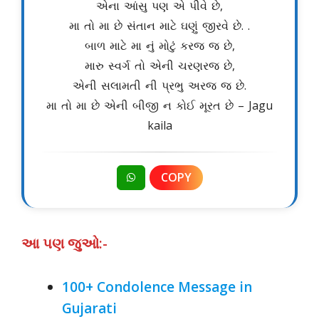
એના આંસુ પણ એ પીવે છે,
મા તો મા છે સંતાન માટે ઘણું જીરવે છે. .
બાળ માટે મા નું મોટું કરજ જ છે,
મારુ સ્વર્ગ તો એની ચરણરજ છે,
એની સલામતી ની પ્રભુ અરજ જ છે.
મા તો મા છે એની બીજી ન કોઈ મૂરત છે – Jagu
kaila
COPY
આ પણ જુઓ:-
100+ Condolence Message in
Gujarati