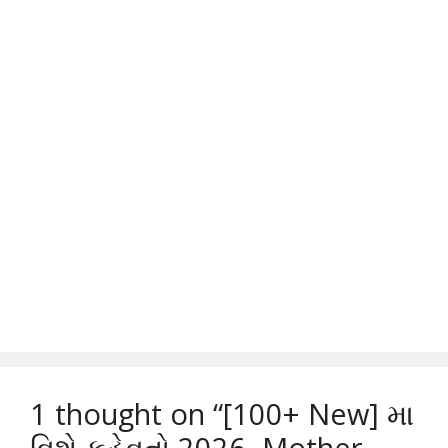
1 thought on “[100+ New] મા
વિશે કહેવતો 2026, Mother