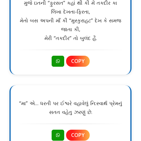
મુજે ઇતની “ફુરસત” કહાં થી કી મેં તકદીર કા
લિખા દેખતા-ફિરતા,
મેતો બસ અપની માઁ કી “મુસ્કુરાહટ” દેખ કે સમજ
જાતા કી,
મેરી “તકદીર” તો બુલંદ હૈ.
COPY
“મા” એ… ધરતી પર ઈશ્વરે વહાવેલું નિ:સ્વાર્થ પ્રેમનું
સતત વહેતુ ઝરણું છે.
COPY