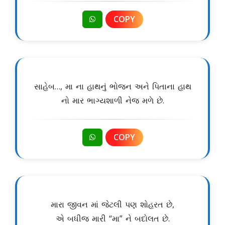
COPY
સાહેબ…, મા ના હાથનું ભોજન અને પિતાના હાથ
નો માર ભાગ્યશાળી નેજ મળે છે.
COPY
મારા જીવન માં જેટલી પણ શોહરત છે,
એ બધીજ મારી “મા” ને બદોલત છે.