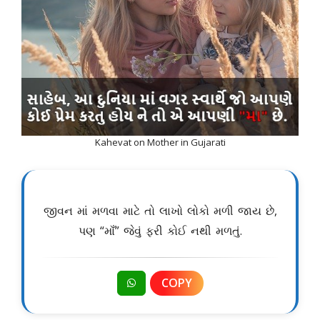
Kahevat on Mother in Gujarati
જીવન માં મળવા માટે તો લાખો લોકો મળી જાય છે,
પણ “માઁ” જેવું ફરી કોઈ નથી મળતું.
COPY