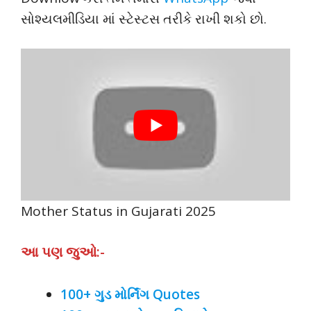
સોશ્યલમીડિયા માં સ્ટેસ્ટસ તરીકે રાખી શકો છો.
Mother Status in Gujarati 2025
આ પણ જુઓ:-
100+ ગુડ મોર્નિંગ Quotes