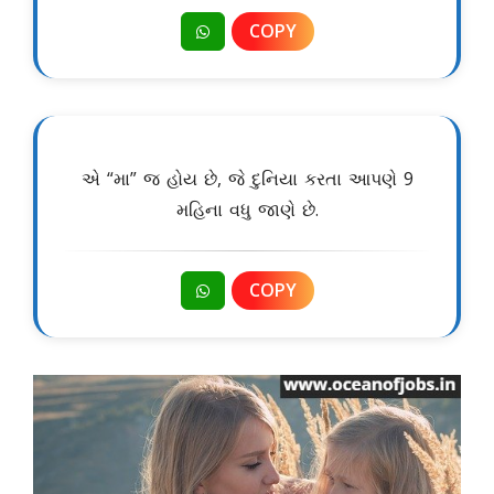
COPY
એ “મા” જ હોય છે, જે દુનિયા કરતા આપણે 9
મહિના વધુ જાણે છે.
COPY