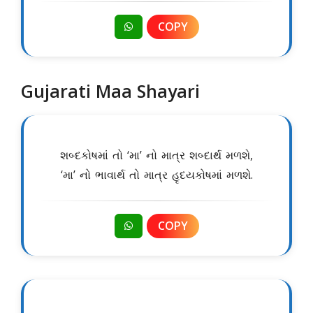
COPY
Gujarati Maa Shayari
શબ્દકોષમાં તો ‘મા’ નો માત્ર શબ્દાર્થ મળશે,
‘મા’ નો ભાવાર્થ તો માત્ર હૃદયકોષમાં મળશે.
COPY