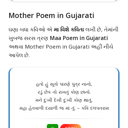
Mother Poem in Gujarati
ઘણા બધા કવિઓ એ
મા વિશે કવિતા
લખી છે, તેમાંની
ખુબજ સરસ ત્રણ
Maa Poem in Gujarati
અથવા Mother Poem in Gujarati અહીં નીચે
આપેલ છે.
હતો હું સૂતો પારણે પુત્ર નાનો,
રડું છેક તો રાખતું કોણ છાનો.
મને દુ:ખી દેખી દુ:ખી કોણ થાતું,
મહા હેતવાળી દયાળી જ માં તું. – કવિ દલપતરામ