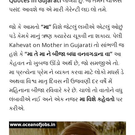
Quotes in Gujarati
લાવ્યો છું. જે તમને ચોક્કસ
પસંદ આવશે જ એ મારી ગેરેન્ટી લઇ લો તમે.
જો કે આમતો
“મા”
વિશે જેટલું લખીએ એટલું ઓછું
પડે કેમકે માનું ઋણ ક્યારેય ચૂકવી ના શકાય. પેલી
Kahevat on Mother in Gujarati તો સાંભળી જ
હશે કે
“મા તે મા ને બીજા બધા વનવગડાના વા”
આ
કેહવત નો ખુબજ ઊંડો અર્થ છે, જો સમજીએ તો.
મા પ્રત્યેના પ્રેમ ને વ્યક્ત કરવા માટે લોકો મધર્સ ડે
અથવા વિશ્વ માતૃ દિવસ ની ઉજવણી દર વર્ષે મેં
મહિનાના બીજા રવિવારે કરે છે. ચાલો તો વાતોને વધુ
લંબાવીએ નઈ અને એક નજર
મા વિશે કહેવતો
પર
કરીએ.