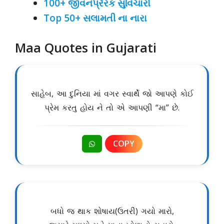
100+ જીવનપ્રેરક સુવિચારો
Top 50+ સલામતી ના નારા
Maa Quotes in Gujarati
સાહેબ, આ દુનિયા માં વગર સ્વાર્થે જો આપણે કોઈ
પ્રેમ કરતુ હોય ને તો એ આપણી “મા” છે.
COPY
બધો જ થાક શોષાય(ઉતરી) ગયો મારો,