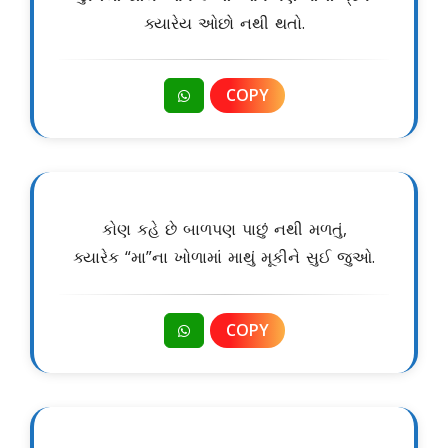
ક્યારેય ઓછો નથી થતો.
COPY
કોણ કહે છે બાળપણ પાછું નથી મળતું,
ક્યારેક “મા”ના ખોળામાં માથું મૂકીને સુઈ જુઓ.
COPY