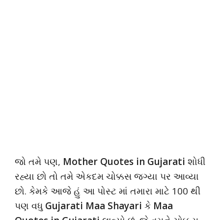
જો તમે પણ,
Mother Quotes in Gujarati
શોધી
રહ્યા છો તો તમે એકદમ ચોક્કસ જગ્યા પર આવ્યા
છો. કેમકે આજે હું આ પોસ્ટ માં તમારા માટે 100 થી
પણ વધુ
Gujarati Maa Shayari
કે
Maa