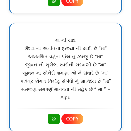
COPY
મા ની યાદ
શૈશવ ના અતીતના દ્રશ્યો ની યાદી છે “મા”
અખ્ખલિત વહેતા પ્રેમ નું ઝરણું છે “મા”
જીવન ની સુરીલા સ્વરોની સરવાણી છે “મા”
જીવન નાં સોનેરી શમણાં ઑ ને સંવારે છે “મા”
પવિત્ર કોમલ નિર્મોહ સંબંધો નું સાનિધ્ય છે “મા”
સમજણ સમપર્ણ માનવતા ની મહેક છે ” મા ” –
Alpu
COPY