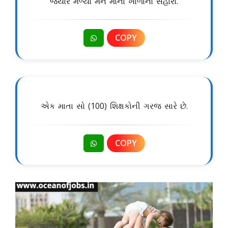
જયારે મળ્યો મને માના ખોળાનો સહારો.
COPY
એક માતા સો (100) શિક્ષકોની ગરજ સારે છે.
COPY