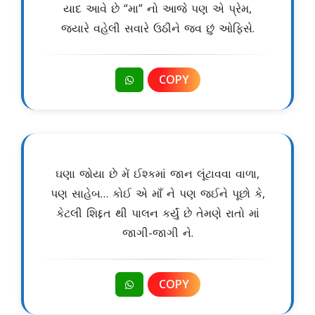
યાદ આવે છે “મા” નો આજે પણ એ પ્રેમ,
જયારે વહેલી સવારે ઉઠીને જવ છું ઓફિસે.
COPY
ઘણા જોયા છે મેં ઈશ્કમાં જાન લૂંટાવવા વાળા,
પણ સાહેબ… કોઈ એ માઁ ને પણ જઈને પૂછો કે,
કેટલી શિદ્દત થી પાલન કર્યું છે તેમણે રાતો માં
જાગી-જાગી ને.
COPY