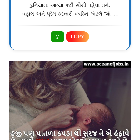
દુનિયામાં આવ્યા પછી સૌથી પહેલા મને,
વહાલ અને પ્રેમ કરનારી વ્યક્તિ એટલે “માઁ” …
COPY