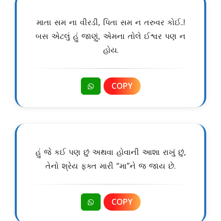
માતા સમ ના વીરડી, પિતા સમ ન તરુવર કોઈ..!
બસ એટલું હું જાણું, એમના તોલે ઈશ્વર પણ ન
હોય.
COPY
હું જે કઈ પણ છું અથવા હોવાની આશા રાખું છું,
તેનો શ્રેય ફક્ત મારી “મા”ને જ જાય છે.
COPY