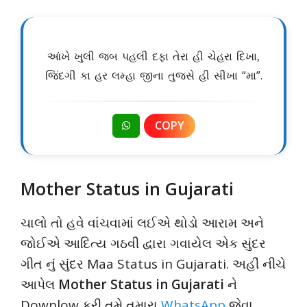
આંખે ખુલી જબ પહલી દફા તેરા હી ચેહરા દિખા,
જિંદગી કા હર લમ્હા જીના તુજસે હી સીખા “મા”.
COPY
Mother Status in Gujarati
ચાલો તો હવે વાંચવામાં લઈએ થોડો આરામ અને
જોઈએ આદિત્ય ગઠવી દ્વારા ગવાયેલ એક સુંદર
ગીત નું સુંદર Maa Status in Gujarati. અહીં નીચે
આપેલ
Mother Status in Gujarati
ને
Downlow કરી તમે તમારા
WhatsApp
જેવા