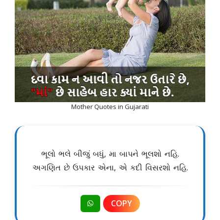
Mother Quotes in Gujarati
ભૂલો ભલે બીજું બધું, મા બાપને ભૂલશો નહિ.
અગણિત છે ઉપકાર એના, એ કદી વિસરશો નહિ.
COPY