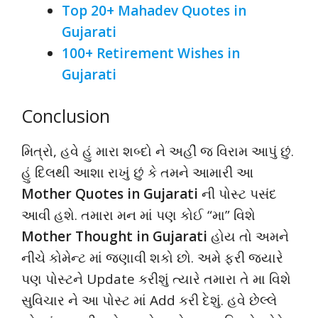
Top 20+ Mahadev Quotes in
Gujarati
100+ Retirement Wishes in
Gujarati
Conclusion
મિત્રો, હવે હું મારા શબ્દો ને અહીં જ વિરામ આપું છું.
હું દિલથી આશા રાખું છું કે તમને આમારી આ
Mother Quotes in Gujarati
ની પોસ્ટ પસંદ
આવી હશે. તમારા મન માં પણ કોઈ “મા” વિશે
Mother Thought in Gujarati
હોય તો અમને
નીચે કોમેન્ટ માં જણાવી શકો છો. અમે ફરી જયારે
પણ પોસ્ટને Update કરીશું ત્યારે તમારા તે મા વિશે
સુવિચાર ને આ પોસ્ટ માં Add કરી દેશું. હવે છેલ્લે