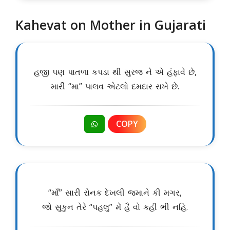
Kahevat on Mother in Gujarati
હજી પણ પાતળા કપડા થી સુરજ ને એ હંફાવે છે,
મારી “મા” પાલવ એટલો દમદાર રાખે છે.
COPY
“માઁ” સારી રોનક દેખલી જમાને કી મગર,
જો સુકુન તેરે “પહલુ” મેં હૈ વો કહી ભી નહિ.