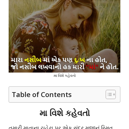
મા વિશે કહેવતો
Table of Contents
મા વિશે કહેવતો
તમારી માતાના ચહેરા પર એક સુંદર મજાનું સ્મિત