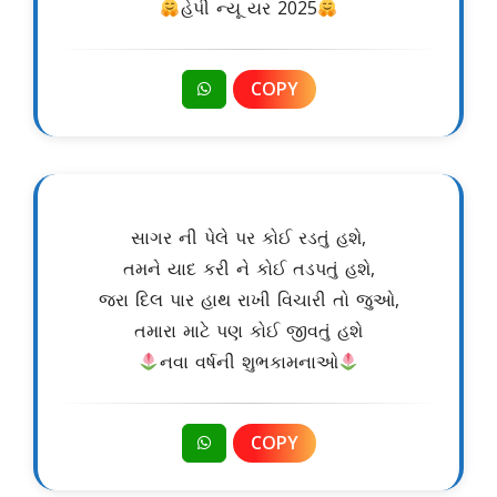
હેપી ન્યૂ યર 2025
COPY
સાગર ની પેલે પર કોઈ રડતું હશે,
તમને યાદ કરી ને કોઈ તડપતું હશે,
જરા દિલ પાર હાથ રાખી વિચારી તો જુઓ,
તમારા માટે પણ કોઈ જીવતું હશે
નવા વર્ષની શુભકામનાઓ
COPY