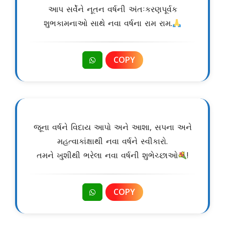
આપ સર્વેને નૂતન વર્ષની અંતઃકરણપૂર્વક
શુભકામનાઓ સાથે નવા વર્ષના રામ રામ.
COPY
જૂના વર્ષને વિદાય આપો અને આશા, સપના અને
મહત્વાકાંક્ષાથી નવા વર્ષને સ્વીકારો.
તમને ખુશીથી ભરેલા નવા વર્ષની શુભેચ્છાઓ
!
COPY