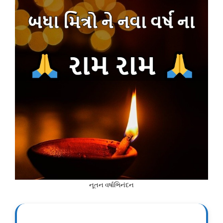
નૂતન વર્ષાભિનંદન