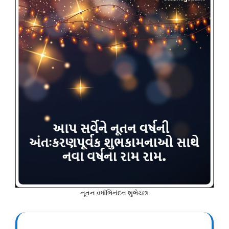
નૂતન વર્ષાભિનંદન શુભેચ્છા