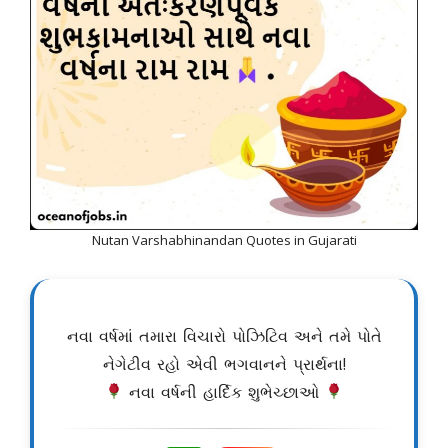
Nutan Varshabhinandan Quotes in Gujarati
નવા વર્ષમાં તમારા વિચારો પોઝિટિવ અને તમે પોતે
નેગેટીવ રહો એવી ભગવાનને પ્રાર્થના!
નવા વર્ષની હાર્દિક શુભેચ્છાઓ