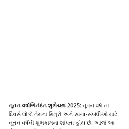
નૂતન વર્ષાભિનંદન શુભેચ્છા 2025:
નૂતન વર્ષ ના
દિવસે લોકો તેમના મિત્રો અને સાગા-સંબંધીઓ માટે
નૂતન વર્ષની શુભકામના શોધતા હોય છે, આજે આ