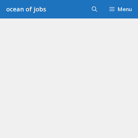
Skip
ocean of jobs
Menu
to
content