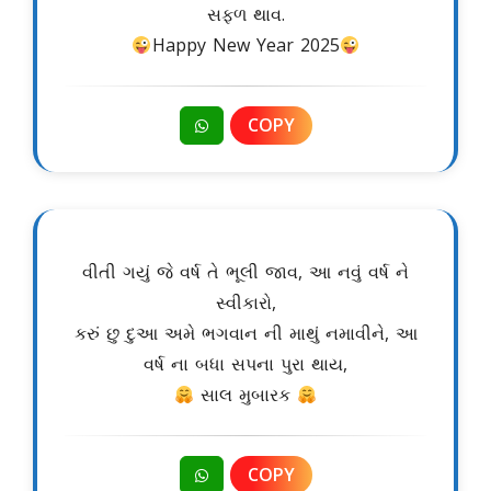
સફળ થાવ.
Happy New Year 2025
COPY
વીતી ગયું જે વર્ષ તે ભૂલી જાવ, આ નવું વર્ષ ને
સ્વીકારો,
કરું છુ દુઆ અમે ભગવાન ની માથું નમાવીને, આ
વર્ષ ના બધા સપના પુરા થાય,
સાલ મુબારક
COPY