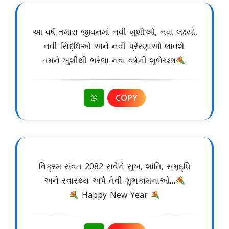
આ વર્ષ તમારા જીવનમાં નવી ખુશીઓ, નવા લક્ષ્યો,
નવી સિદ્ધિઓ અને નવી પ્રેરણાઓ લાવશે.
તમને ખુશીથી ભરેલા નવા વર્ષની શુભેચ્છા
.
COPY
વિક્રમ સંવત 2082 સર્વેને સુખ, શાંતિ, સમૃદ્ધિ
અને સ્વાસ્થ્ય અર્પે તેવી શુભકામનાઓ…
Happy New Year