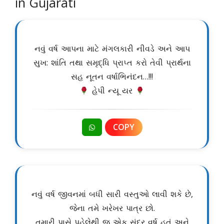
in Gujarati
નવું વર્ષ આપના માટે મંગલકારી નીવડે અને આપ
સુખ: શાંતિ તથા સમૃદ્ધિ પ્રાપ્ત કરો તેવી પ્રાર્થના
સહ નૂતન વર્ષાભિનંદન…!!!
હેપી ન્યૂ યર
COPY
નવું વર્ષ જીવનમાં બધી સારી વસ્તુઓ લાવી શકે છે,
જેના તમે ખરેખર પાત્ર છો.
તમારી પાસે પહેલેથી જ એક સુંદર વર્ષ હતું અને