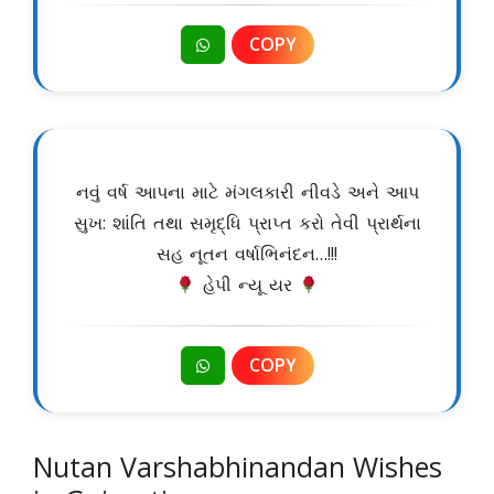
COPY
નવું વર્ષ આપના માટે મંગલકારી નીવડે અને આપ
સુખ: શાંતિ તથા સમૃદ્ધિ પ્રાપ્ત કરો તેવી પ્રાર્થના
સહ નૂતન વર્ષાભિનંદન…!!!
હેપી ન્યૂ યર
COPY
Nutan Varshabhinandan Wishes