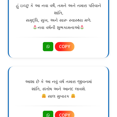
હું ઇચ્છુ કે આ નવા વર્ષે, તમને અને તમારા પરિવાને
શાંતિ,
સમૃદ્ધિ, સુખ, અને સારૂ સ્વાસ્થ્ય મળે.
નવા વર્ષની શુભકામનાઓ
COPY
આશા છે કે આ નવું વર્ષ તમારા જીવનમાં
શાંતિ, સંતોષ અને આનંદ લાવશે.
સાલ મુબારક
COPY