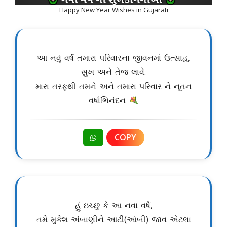
Happy New Year Wishes in Gujarati
આ નવું વર્ષ તમારા પરિવારના જીવનમાં ઉત્સાહ,
સુખ અને તેજ લાવે.
મારા તરફથી તમને અને તમારા પરિવાર ને નૂતન
વર્ષાભિનંદન
COPY
હું ઇચ્છુ કે આ નવા વર્ષે,
તમે મુકેશ અંબાણીને આટી(આંબી) જાવ એટલા