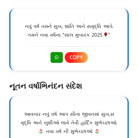
નવું વર્ષ તમને સુખ, શાંતિ અને સમૃદ્ધિ આપે.
તમને નવા વર્ષના “સાલ મુબારક 2025
”
COPY
નૂતન વર્ષાભિનંદન સંદેશ
આવનાર નવું વર્ષ આપ સૌના જીવનમાં સુખ,સ
મૃદ્ધિ અને ખુશીઓ લાવે તેવી હાર્દિક શુભેચ્છાઓ.
નવા વર્ષ ની શુભેચ્છાઓ