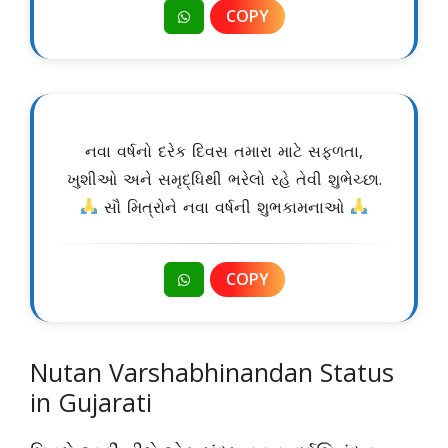
COPY
નવા વર્ષનો દરેક દિવસ તમારા માટે સફળતા,
ખુશીઓ અને સમૃદ્ધિથી ભરેલો રહે તેવી શુભેચ્છા.
સૌ મિત્રોને નવા વર્ષની શુભકામનાઓ
COPY
Nutan Varshabhinandan Status
in Gujarati