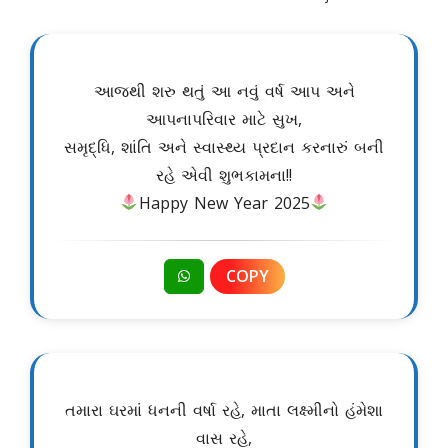
આજથી શરુ થતું આ નવું વર્ષ આપ અને
આપનાપરિવાર માટે સુખ,
સમૃદ્ધિ, શાંતિ અને સ્વાસ્થ્ય પ્રદાન કરનારું બની
રહે એવી શુભકામના!!
Happy New Year 2025
COPY
તમારા ઘરમાં ધનની વર્ષા રહે, માતા લક્ષ્મીનો હંમેશા
વાસ રહે,