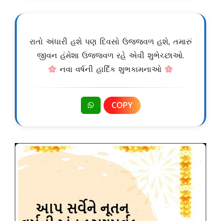
રાતો અંધારી હશે પણ દિવસો ઉજ્જવળ હશે, તમારું
જીવન હંમેશા ઉજ્જવળ રહે એવી શુભેચ્છાઓ.
નવા વર્ષની હાર્દિક શુભકામનાઓ
COPY