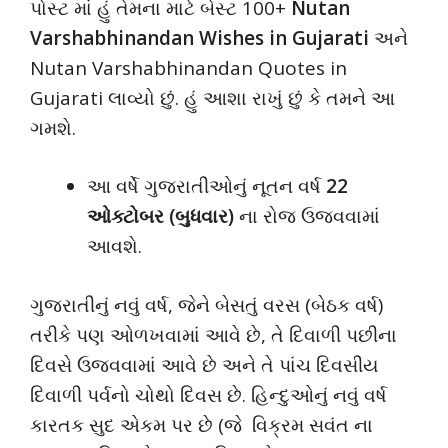
પોસ્ટ માં હું તેમના માટે બેસ્ટ 100+
Nutan
Varshabhinandan Wishes in Gujarati
અને
Nutan Varshabhinandan Quotes in
Gujarati લાવ્યો છું. હું આશા રાખું છું કે તમને આ
ગમશે.
આ વર્ષે ગુજરાતીઓનું નૂતન વર્ષ
22
ઓક્ટોબર (બુધવાર)
ના રોજ ઉજવવામાં
આવશે.
ગુજરાતીનું નવું વર્ષ, જેને બેસતું વરસ (બેઠક વર્ષ)
તરીકે પણ ઓળખવામાં આવે છે, તે દિવાળી પછીના
દિવસે ઉજવવામાં આવે છે અને તે પાંચ દિવસીય
દિવાળી પર્વનો ચોથો દિવસ છે. હિન્દુઓનું નવું વર્ષ
કારતક સુદ એકમ પર છે (જે વિક્રમ સવંત ના