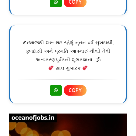
COPY
✍આજથી શરૂ થઇ રહેલું નૂતન વર્ષ સુખદાયી,
ફળદાયી અને પ્રગતિ આપનારું નીવડે તેવી
અંતઃકરણપૂર્વકની શુભકામના…🕉
સાલ મુબારક
COPY