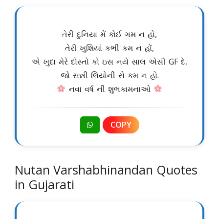
તેરી દુનિયા મેં કોઈ ગમ ન હો,
તેરી ખુશિયાં કભી કમ ન હોં,
એ ખુદા મેરે દોસ્તો કો ઇસ નયે સાલ એસી GF દે,
જો સન્ની લિયોની સે કમ ન હો.
નવા વર્ષ ની શુભકામનાઓ
COPY
Nutan Varshabhinandan Quotes
in Gujarati