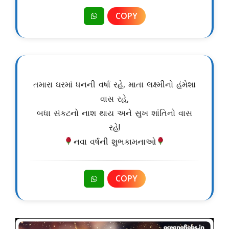
COPY
તમારા ઘરમાં ધનની વર્ષા રહે, માતા લક્ષ્મીનો હંમેશા
વાસ રહે,
બધા સંકટનો નાશ થાય અને સુખ શાંતિનો વાસ
રહે!
નવા વર્ષની શુભકામનાઓ
COPY