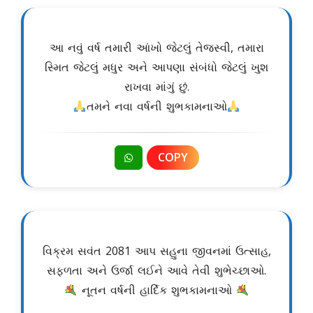
આ નવું વર્ષ તમારી આંખો જેટલું તેજસ્વી, તમારા
સ્મિત જેટલું મધુર અને આપણા સંબંધો જેટલું ખુશ
રાખવા માંગું છું.
તમને નવા વર્ષની શુભકામનાઓ
COPY
વિક્રમ સવંત 2081 આપ સહુના જીવનમાં ઉત્સાહ,
સફળતા અને ઉર્જા લઈને આવે તેવી શુભેચ્છાઓ.
નૂતન વર્ષની હાર્દિક શુભકામનાઓ