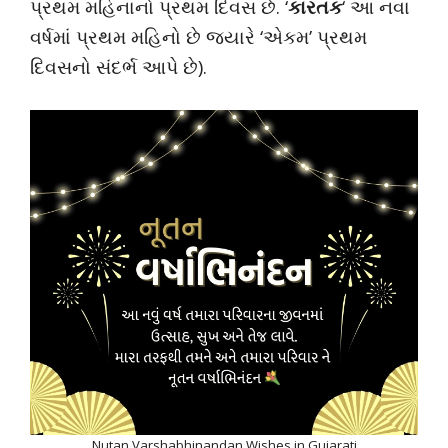
પ્રથમ મહિનાનો પ્રથમ દિવસ છે. ‘
કારતક
‘ આ નવા
વર્ષમાં પ્રથમ મહિનો છે જ્યારે ‘એકમ’ પ્રથમ
દિવસનો સંદર્ભ આપે છે).
Nutan Varshabhinandan Wishes in Gujarati