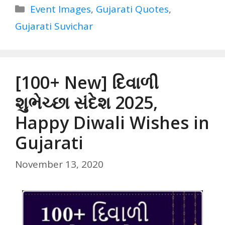
Categories
Event Images
,
Gujarati Quotes
,
Gujarati Suvichar
[100+ New] દિવાળી
શુભેચ્છા સંદેશ 2025,
Happy Diwali Wishes in
Gujarati
November 13, 2020