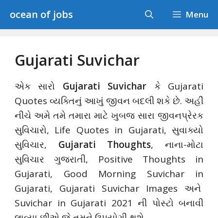
Skip
ocean of jobs
Menu
to
content
Gujarati Suvichar
એક સારો
Gujarati Suvichar
કે Gujarati
Quotes વ્યક્તિનું આખું જીવન બદલી શકે છે. અહીં
નીચે અમે તમે તમારા માટે ખુબજ સારા જીવનપ્રેરક
સુવિચારો, Life Quotes in Gujarati, સુવાક્યો
સુવિચાર,
Gujarati Thoughts
, નાના-મોટા
સુવિચાર ગુજરાતી, Positive Thoughts in
Gujarati, Good Morning Suvichar in
Gujarati, Gujarati Suvichar Images અને
Suvichar in Gujarati 2021 ની પોસ્ટો બનાવી
લાવ્યા છીએ જે તમને ઉપયોગી થશે.