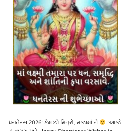
ધનતેરસ 2026: કેમ છો મિત્રો, મજામાં ને
. આજે