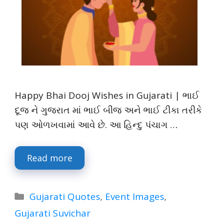
Happy Bhai Dooj Wishes in Gujarati | ભાઈ
દૂજ ને ગુજરાત માં ભાઈ બીજ અને ભાઈ ટીકા તરીકે
પણ ઓળખવામાં આવે છે. આ હિન્દુ પંચાગ …
Read more
Categories
Gujarati Quotes
,
Event Images
,
Gujarati Suvichar