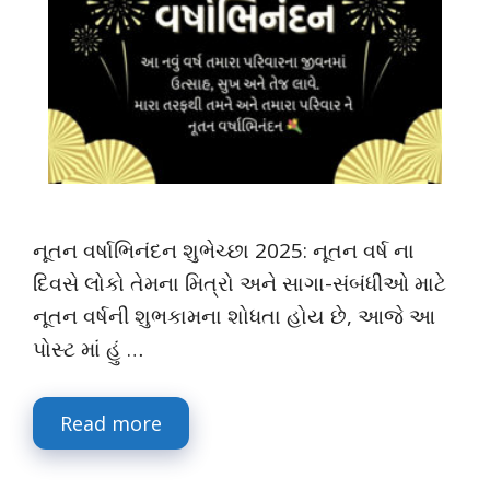
નૂતન વર્ષાભિનંદન શુભેચ્છા 2025: નૂતન વર્ષ ના
દિવસે લોકો તેમના મિત્રો અને સાગા-સંબંધીઓ માટે
નૂતન વર્ષની શુભકામના શોધતા હોય છે, આજે આ
પોસ્ટ માં હું …
Read more