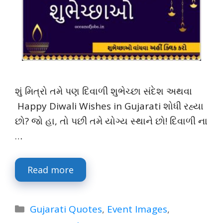
શું મિત્રો તમે પણ દિવાળી શુભેચ્છા સંદેશ અથવા
Happy Diwali Wishes in Gujarati શોધી રહ્યા
છો? જો હા, તો પછી તમે યોગ્ય સ્થાને છો! દિવાળી ના
…
Read more
Categories
Gujarati Quotes
,
Event Images
,