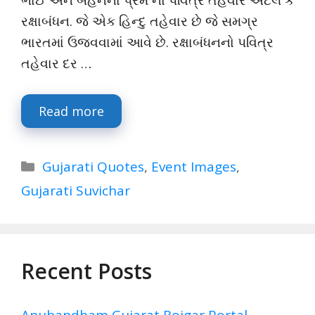
ભાઈ અને બહેનના પ્રેમ નો પવિત્ર તહેવાર એટલે કે
રક્ષાબંધન. જે એક હિન્દુ તહેવાર છે જે સમગ્ર
ભારતમાં ઉજવવામાં આવે છે. રક્ષાબંધનનો પવિત્ર
તહેવાર દર …
Read more
Categories
Gujarati Quotes
,
Event Images
,
Gujarati Suvichar
Recent Posts
Anubandham Gujarat Rojgar Portal –